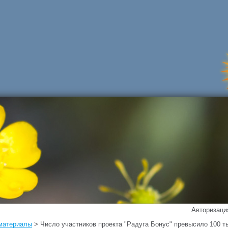
Авторизация
 материалы
> Число участников проекта "Радуга Бонус" превысило 100 т