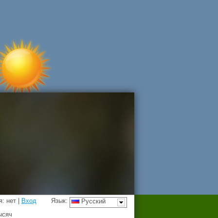
: нет |
Вход
Язык:
Русский
ысяч