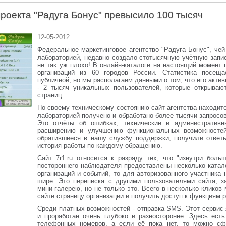
проекта "Радуга Бонус" превысило 100 тысяч
12-05-2012
Федеральное маркетинговое агентство "Радуга Бонус", чей
лабораторией, недавно создало стотысячную учётную запис
не так уж плохо! В онлайн-каталоге на настоящий момент 
организаций из 60 городов России. Статистика посеща
публичной, но мы располагаем данными о том, что его актив
- 2 тысяч уникальных пользователей, которые открываю
страниц.
По своему техническому состоянию сайт агентства находит
лабораторией получено и обработано более тысячи запросо
Это отчёты об ошибках, технические и административн
расширению и улучшению функциональных возможностей 
обратившиеся в нашу службу поддержки, получили ответы
история работы по каждому обращению.
Сайт 7r1.ru относится к разряду тех, что "изнутри бол
постороннего наблюдателя предоставлены несколько катал
организаций и событий, то для авторизованного участника
шире. Это переписка с другими пользователями сайта, з
мини-галерею, но не только это. Всего в несколько кликов
сайте страницу организации и получить доступ к функциям 
Среди платных возможностей - отправка SMS. Этот серви
и проработан очень глубоко и разносторонне. Здесь есть
телефонных номеров, а если её пока нет, то можно сф