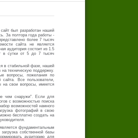
 сайт был разработан нашей
ь. За полтора года работы -
представлено более 7 тысяч
емости сайта не является
ная аудитория состоит из 1.5
т в сутки от 5 до 7 тысяч
ся в стабильной фазе, нашей
в на техническую поддержку.
ые вопросы, пожелания по
сайта. Все пользователи,
 на свои вопросы, имеется
ьше чем снаружи". Если для
огов с возможностью поиска
 набор возможностей намного
агрузка фотографий в свою
 можно бесплатно создать на
руководителя.
с является фундаментальным
 загрузка собственной базы
ормировать аудиторию для