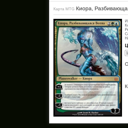
Киора, Разбивающа
Карта MTG
И
К
Р
С
Н
Ц
О
К