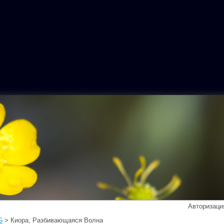
Авторизация
G
> Киора, Разбивающаяся Волна