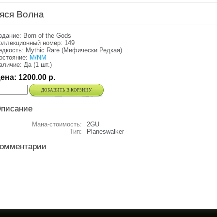
яся Волна
здание: Born of the Gods
оллекционный номер: 149
едкость: Mythic Rare (Мифически Редкая)
остояние:
M/NM
аличие: Да (1 шт.)
ена:
1200.00
р.
добавить в корзину
писание
Мана-стоимость:
2GU
Тип:
Planeswalker
омментарии