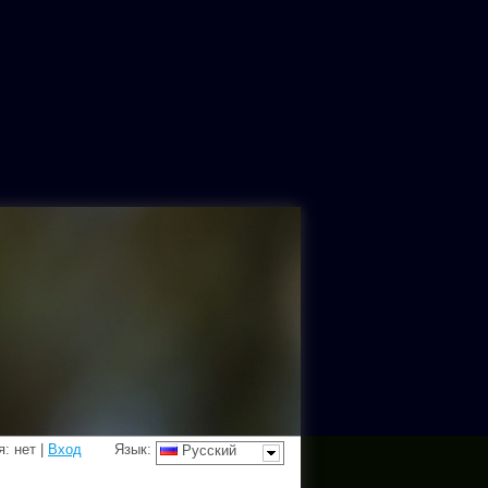
: нет |
Вход
Язык:
Русский