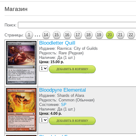
Магазин
Поиск:
...
1
14
15
16
17
18
19
20
21
22
Страницы:
Bloodletter Quill
Издание: Ravnica: City of Guilds
Редкость: Rare (Редкая)
Наличие: Да (1 шт.)
Цена: 15.00 р.
добавить в корзину
Bloodpyre Elemental
Издание: Shards of Alara
Редкость: Common (Обычная)
Состояние:
SP
Наличие: Да (1 шт.)
Цена: 4.00 р.
добавить в корзину