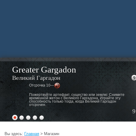
Greater Gargadon
Великий Гаргадон
Отсрочка 10—
Пожертвуйте артефакт, существо или землю: Снимите
временной жетон с Великого Гаргадона. Играйте эту
способность только тогда, когда Великий Гаргадон
отсрочен.
9
Вы здесь:
Главная
> Магазин