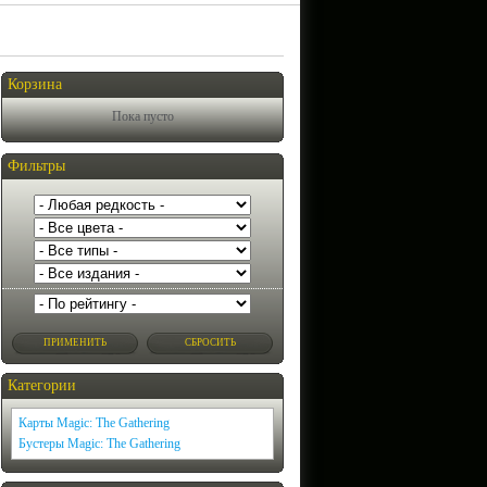
Корзина
Пока пусто
Фильтры
применить
сбросить
Категории
Карты Magic: The Gathering
Бустеры Magic: The Gathering