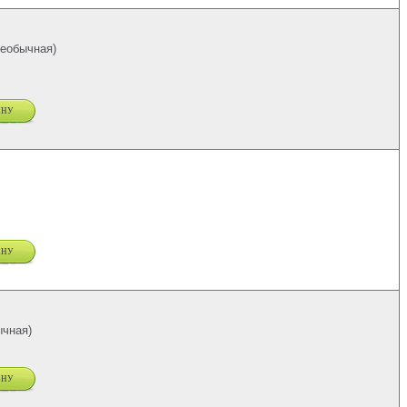
еобычная)
ину
ину
чная)
ину