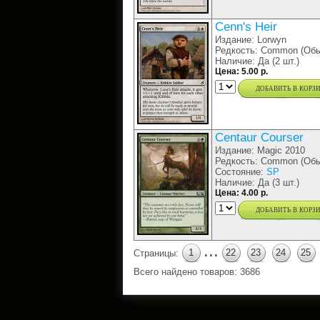
Cenn's Heir
Издание: Lorwyn
Редкость: Common (Обы
Наличие: Да (2 шт.)
Цена: 5.00 р.
добавить в корз
Centaur Courser
Издание: Magic 2010
Редкость: Common (Обы
Состояние:
SP
Наличие: Да (3 шт.)
Цена: 4.00 р.
добавить в корз
...
1
22
23
24
25
Страницы:
Всего найдено товаров: 3686