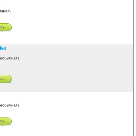
a
чная)
ину
des
еобычная)
ину
еобычная)
ину