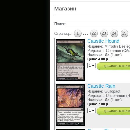
Магазин
Поиск:
...
1
22
23
24
25
Страницы:
Caustic Hound
Издание: Mirrodin Besie
Редкость: Common (Обы
Наличие: Да (1 шт.)
Цена: 4.00 р.
добавить в корз
Caustic Rain
Издание: Guildpact
Редкость: Uncommon (Н
Наличие: Да (1 шт.)
Цена: 7.00 р.
добавить в корз