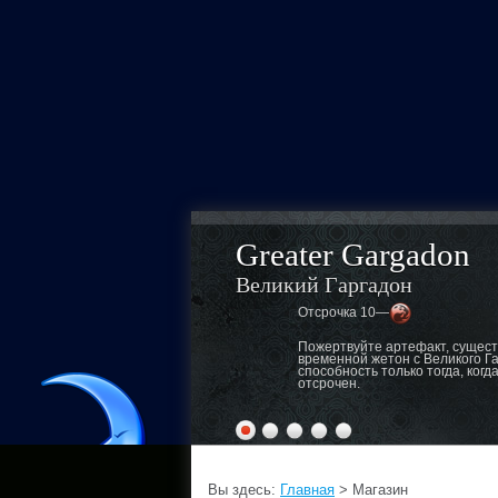
Greater Gargadon
Великий Гаргадон
Отсрочка 10—
Пожертвуйте артефакт, сущест
временной жетон с Великого Га
способность только тогда, когд
отсрочен.
Вы здесь:
Главная
> Магазин