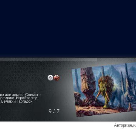
во или землю: Снимите
ргадона. Играйте эту
а Великий Гаргадон
9 / 7
Авторизация