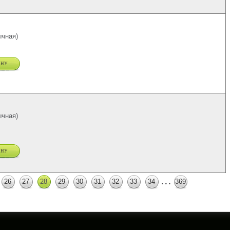
чная)
ину
чная)
ину
...
26
27
28
29
30
31
32
33
34
369