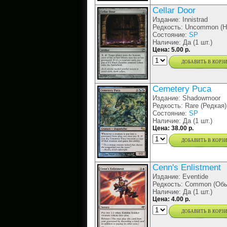
Cellar Door
Издание: Innistrad
Редкость: Uncommon (Н
Состояние:
SP
Наличие: Да (1 шт.)
Цена: 5.00 р.
добавить в корз
Cemetery Puca
Издание: Shadowmoor
Редкость: Rare (Редкая)
Состояние:
SP
Наличие: Да (1 шт.)
Цена: 38.00 р.
добавить в корз
Cenn's Enlistment
Издание: Eventide
Редкость: Common (Обы
Наличие: Да (1 шт.)
Цена: 4.00 р.
добавить в корз