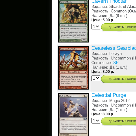
Cavern Thoctar
Издание: Shards of Alar
Редкость: Common (Обы
Наличие: Да (8 шт.)
Цена: 5.00 р.
добавить в корз
Ceaseless Searbla
Издание: Lorwyn
Редкость: Uncommon (Н
Состояние:
SP
Наличие: Да (1 шт.)
Цена: 8.00 р.
добавить в корз
Celestial Purge
Издание: Magic 2012
Редкость: Uncommon (Н
Наличие: Да (1 шт.)
Цена: 8.00 р.
добавить в корз