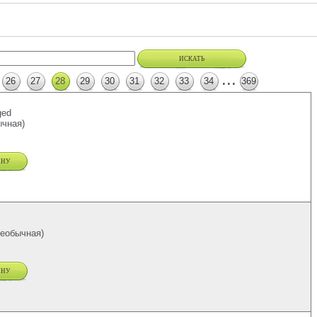
искать
...
26
27
28
29
30
31
32
33
34
369
ged
чная)
ину
еобычная)
ину