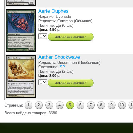
Aerie Ouphes
Издание: Eventide
Редкость: Common (Обычная)
Наличие: Да (6 шт.)
Цена: 4.50 р.
добавить в корзину
Aether Shockwave
Редкость: Uncommon (Необычная)
Состояние:
SP
Наличие: Да (2 шт.)
Цена: 8.00 р.
добавить в корзину
1
2
3
4
5
6
7
8
9
10
1
Страницы:
Всего найдено товаров: 3686