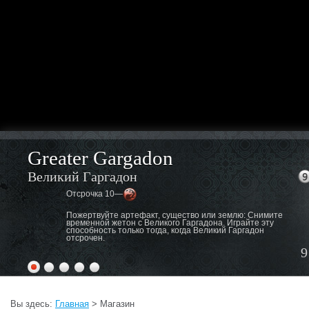
Greater Gargadon
Великий Гаргадон
Отсрочка 10—
Пожертвуйте артефакт, существо или землю: Снимите
временной жетон с Великого Гаргадона. Играйте эту
способность только тогда, когда Великий Гаргадон
отсрочен.
9
Вы здесь:
Главная
> Магазин